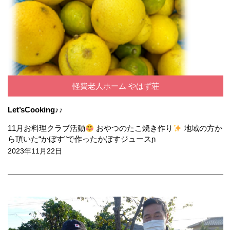
軽費老人ホーム やはず荘
Let’sCooking♪♪
11月お料理クラブ活動
おやつのたこ焼き作り
地域の方か
ら頂いた“かぼす”で作ったかぼすジュースɲ
2023年11月22日