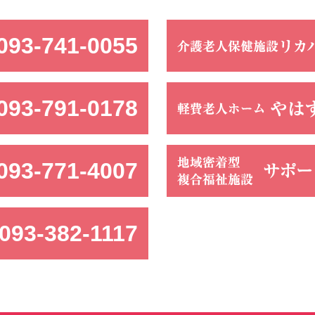
093-741-0055
093-791-0178
093-771-4007
093-382-1117