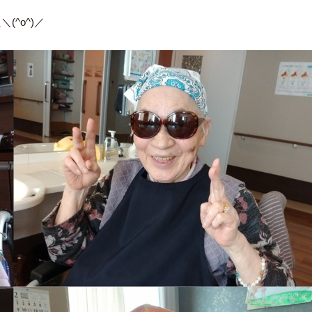
^o^)／