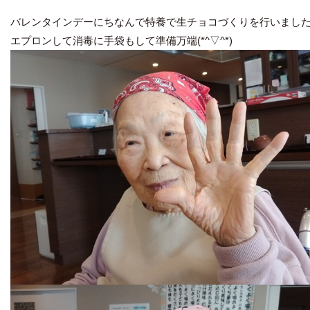
バレンタインデーにちなんで特養で生チョコづくりを行いました＼(
エプロンして消毒に手袋もして準備万端(*^▽^*)