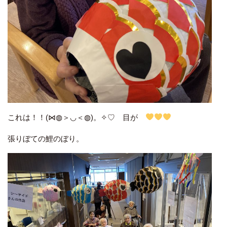
これは！！(⋈◍＞◡＜◍)。✧♡ 目が
張りぼての鯉のぼり。